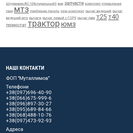
запчасти
комплект управления
Штурмовик/АС-104спиральный5
вом
мтз
пвм
приборная панель
рычаг ведущий
рычаг
рем комплект
т25
т40
ведущий мтз
рычаги
рычаг левый с ГОРУ
рычаг пвм
трактор
юмз
термостат
НАШІ КОНТАКТИ
ФОП "Муталлимов"
Телефони
+38(097)696-40-90
+38(066)675-999-6
+38(096)897-30-27
+38(095)689-84-66
+38(068)488-10-76
+38(097)473-92-93
Адреса