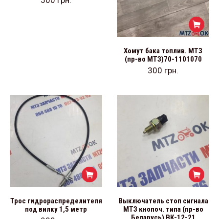
Хомут бака топлив. МТЗ
(пр-во МТЗ)70-1101070
300
грн.
Трос гидрораспределителя
Выключатель стоп сигнала
под вилку 1,5 метр
МТЗ кнопоч. типа (пр-во
Беларусь) ВК-12-21