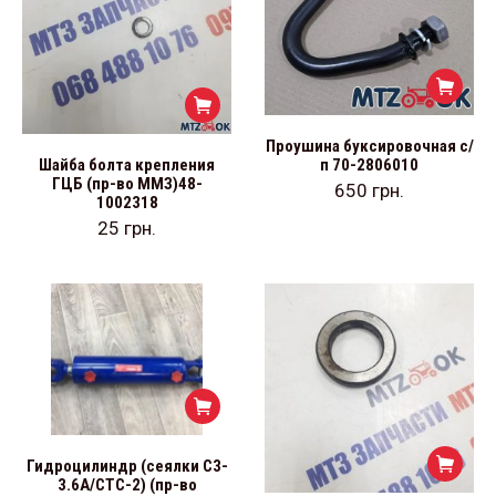
Проушина буксировочная с/
Шайба болта крепления
п 70-2806010
ГЦБ (пр-во ММЗ)48-
650
грн.
1002318
25
грн.
Гидроцилиндр (сеялки С3-
3.6А/СТС-2) (пр-во