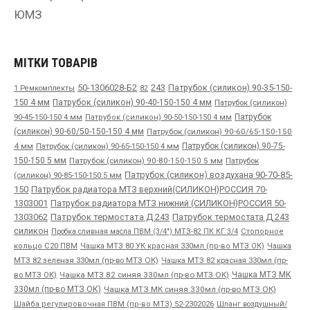
ЮМЗ
МІТКИ ТОВАРІВ
50-1306028-Б2
243
Патрубок (силикон) 90-35-150-
1 Ремкомплекты
82
150 4 мм
Патрубок (силикон) 90-40-150-150 4 мм
Патрубок (силикон)
90-45-150-150 4 мм
Патрубок
Патрубок (силикон) 90-50-150-150 4 мм
(силикон) 90-60/50-150-150 4 мм
Патрубок (силикон) 90-60/65-150-150
4 мм
Патрубок (силикон) 90-65-150-150 4 мм
Патрубок (силикон) 90-75-
150-150 5 мм
Патрубок (силикон) 90-80-150-150 5 мм
Патрубок
Патрубок (силикон) воздухана 90-70-85-
(силикон) 90-85-150-150 5 мм
150
Патрубок радиатора МТЗ верхний(СИЛИКОН)РОССИЯ 70-
1303001
Патрубок радиатора МТЗ нижний (СИЛИКОН)РОССИЯ 50-
1303062
Патрубок термостата Д 243
Патрубок термостата Д 243
силикон
Пробка сливная масла ПВМ (3/4") МТЗ-82 ПК КГ 3/4
Стопорное
Чашка
кольцо С20 ПВМ
Чашка МТЗ 80 УК красная 330мл (пр-во МТЗ ОК)
МТЗ 82 зеленая 330мл (пр-во МТЗ ОК)
Чашка МТЗ 82 красная 330мл (пр-
во МТЗ ОК)
Чашка МТЗ 82 синяя 330мл (пр-во МТЗ ОК)
Чашка МТЗ МК
330мл (пр-во МТЗ ОК)
Чашка МТЗ МК синяя 330мл (пр-во МТЗ ОК)
Шайба регулировочная ПВМ (пр-во МТЗ) 52-2302026
Шланг воздушный/