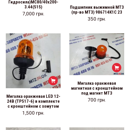
Гидросила)МС80/40х200-
3.44(515)
Подшипник выжимной МТЗ
(пр-во МТЗ) 986714К1С 23
7,000
грн.
350
грн.
Мигалка оранжевая
магнитная с кронштейном
под магнит МТЗ
Мигалка оранжевая LED 12-
700
грн.
24В (ТР517-6) в комплекте
с кронштейном с хомутом
1,500
грн.