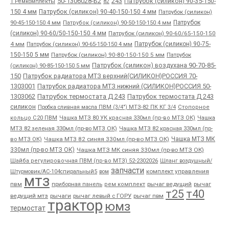
50-1306028-Б2
243
Патрубок (силикон) 90-35-150-
1 Ремкомплекты
82
150 4 мм
Патрубок (силикон) 90-40-150-150 4 мм
Патрубок (силикон)
90-45-150-150 4 мм
Патрубок
Патрубок (силикон) 90-50-150-150 4 мм
(силикон) 90-60/50-150-150 4 мм
Патрубок (силикон) 90-60/65-150-150
4 мм
Патрубок (силикон) 90-65-150-150 4 мм
Патрубок (силикон) 90-75-
150-150 5 мм
Патрубок (силикон) 90-80-150-150 5 мм
Патрубок
Патрубок (силикон) воздухана 90-70-85-
(силикон) 90-85-150-150 5 мм
150
Патрубок радиатора МТЗ верхний(СИЛИКОН)РОССИЯ 70-
1303001
Патрубок радиатора МТЗ нижний (СИЛИКОН)РОССИЯ 50-
1303062
Патрубок термостата Д 243
Патрубок термостата Д 243
силикон
Пробка сливная масла ПВМ (3/4") МТЗ-82 ПК КГ 3/4
Стопорное
Чашка
кольцо С20 ПВМ
Чашка МТЗ 80 УК красная 330мл (пр-во МТЗ ОК)
МТЗ 82 зеленая 330мл (пр-во МТЗ ОК)
Чашка МТЗ 82 красная 330мл (пр-
во МТЗ ОК)
Чашка МТЗ 82 синяя 330мл (пр-во МТЗ ОК)
Чашка МТЗ МК
330мл (пр-во МТЗ ОК)
Чашка МТЗ МК синяя 330мл (пр-во МТЗ ОК)
Шайба регулировочная ПВМ (пр-во МТЗ) 52-2302026
Шланг воздушный/
запчасти
комплект управления
Штурмовик/АС-104спиральный5
вом
мтз
пвм
приборная панель
рычаг ведущий
рычаг
рем комплект
т25
т40
ведущий мтз
рычаги
рычаг левый с ГОРУ
рычаг пвм
трактор
юмз
термостат