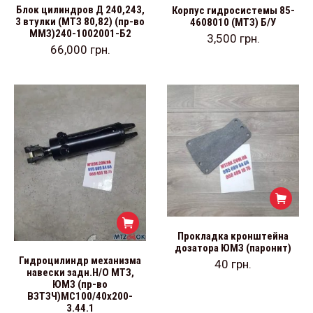
Блок цилиндров Д 240,243,
Корпус гидросистемы 85-
3 втулки (МТЗ 80,82) (пр-во
4608010 (МТЗ) Б/У
ММЗ)240-1002001-Б2
3,500
грн.
66,000
грн.
Прокладка кронштейна
дозатора ЮМЗ (паронит)
Гидроцилиндр механизма
40
грн.
навески задн.Н/О МТЗ,
ЮМЗ (пр-во
ВЗТЗЧ)МС100/40х200-
3.44.1