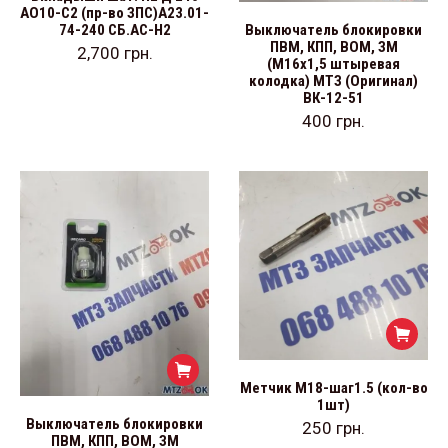
АО10-С2 (пр-во ЗПС)А23.01-
74-240 СБ.АС-Н2
Выключатель блокировки
ПВМ, КПП, ВОМ, ЗМ
2,700
грн.
(М16х1,5 штыревая
колодка) МТЗ (Оригинал)
ВК-12-51
400
грн.
Метчик М18-шаг1.5 (кол-во
1шт)
Выключатель блокировки
250
грн.
ПВМ, КПП, ВОМ, ЗМ