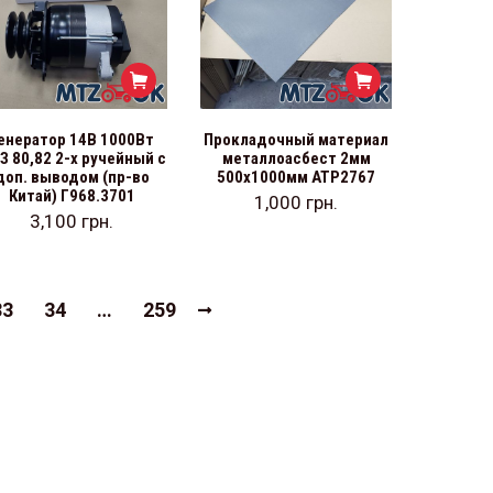
енератор 14В 1000Вт
Прокладочный материал
З 80,82 2-х ручейный с
металлоасбест 2мм
доп. выводом (пр-во
500х1000мм АТР2767
Китай) Г968.3701
1,000
грн.
3,100
грн.
33
34
…
259