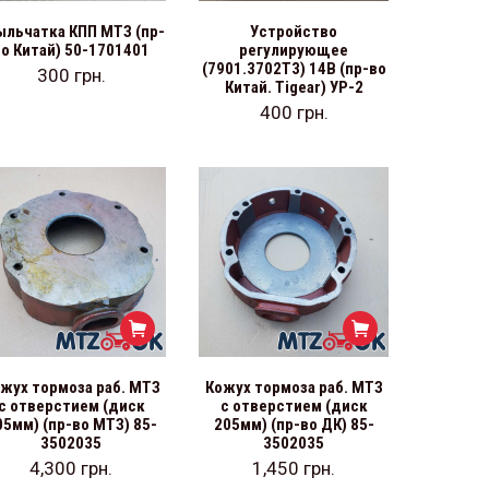
ыльчатка КПП МТЗ (пр-
Устройство
во Китай) 50-1701401
регулирующее
(7901.3702Т3) 14В (пр-во
300
грн.
Китай. Tigear) УР-2
400
грн.
жух тормоза раб. МТЗ
Кожух тормоза раб. МТЗ
с отверстием (диск
с отверстием (диск
05мм) (пр-во МТЗ) 85-
205мм) (пр-во ДК) 85-
3502035
3502035
4,300
грн.
1,450
грн.