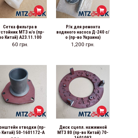
Сетка фильтра в
Р/к для ремонта
тстойник МТЗ н/о (пр-
водяного насоса Д-240 с/
во Китай) А23.11.100
о (пр-во Украина)
60
грн.
1,200
грн.
онштейн отводки (пр-
Диск сцепл. нажимной
о Китай) 50-1601172-А
МТЗ 80 (пр-во Китай) 70-
1601093