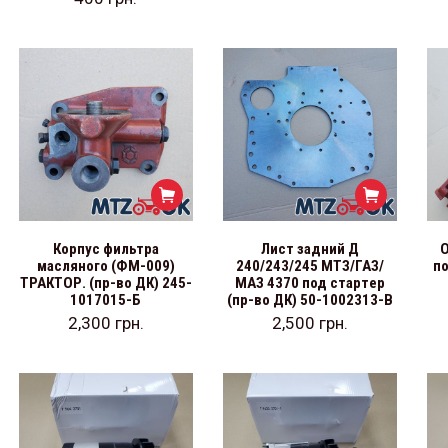
Корпус фильтра
Лист задний Д
масляного (ФМ-009)
240/243/245 МТЗ/ГАЗ/
по
ТРАКТОР. (пр-во ДК) 245-
МАЗ 4370 под стартер
1017015-Б
(пр-во ДК) 50-1002313-В
2,300
грн.
2,500
грн.