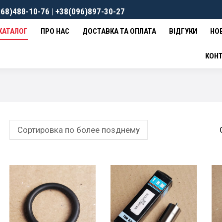
68)488-10-76 | +38(096)897-30-27
ВКА ТА ОПЛАТА
ВІДГУКИ
НОВИНИ
КОНТАКТИ
0
гр
КАТАЛОГ
ПРО НАС
ДОСТАВКА ТА ОПЛАТА
ВІДГУКИ
НО
КОН