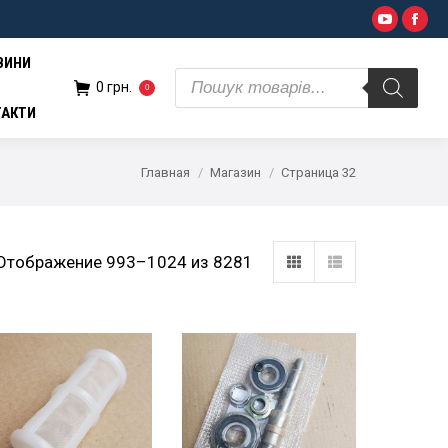
Поиск
YouTub
Fac
н.
0
товаров
ВИНИ
Поиск
0
грн.
0
товаров
ТАКТИ
Главная
Магазин
Страница 32
Отображение 993–1024 из 8281