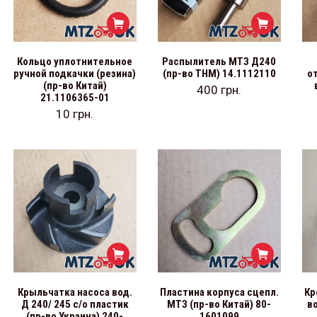
Кольцо уплотнительное
Распылитель МТЗ Д240
ручной подкачки (резина)
(пр-во ТНМ) 14.1112110
о
(пр-во Китай)
400
грн.
21.1106365-01
10
грн.
Крыльчатка насоса вод.
Пластина корпуса сцепл.
Кр
Д 240/ 245 с/о пластик
МТЗ (пр-во Китай) 80-
в
(пр-во Украина) 240-
1601099