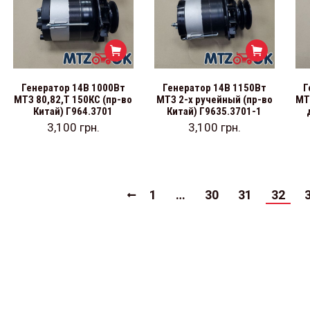
Генератор 14В 1000Вт
Генератор 14В 1150Вт
Г
МТЗ 80,82,Т 150КС (пр-во
МТЗ 2-х ручейный (пр-во
МТ
Китай) Г964.3701
Китай) Г9635.3701-1
3,100
грн.
3,100
грн.
1
…
30
31
32