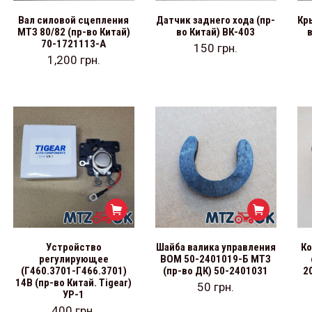
Вал силовой сцепления
Датчик заднего хода (пр-
Кр
МТЗ 80/82 (пр-во Китай)
во Китай) ВК-403
70-1721113-А
150
грн.
1,200
грн.
Устройство
Шайба валика управления
Ко
регулирующее
ВОМ 50-2401019-Б МТЗ
(Г460.3701-Г466.3701)
(пр-во ДК) 50-2401031
2
14В (пр-во Китай. Tigear)
50
грн.
УР-1
400
грн.