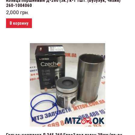
Кольца поршневые Д-260 (3к.) к-т 1шт. (Бузулук, Чехия)
260-1004060
2,000
грн.
В корзину