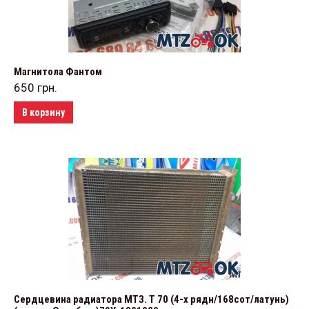
Магнитола Фантом
650
грн.
В корзину
Сердцевина радиатора МТЗ. Т 70 (4-х рядн/168сот/латунь)