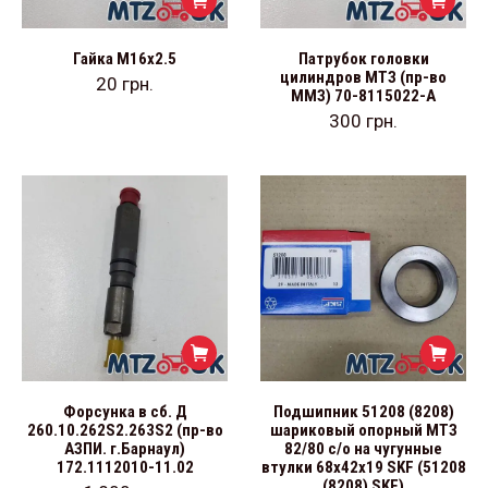
Гайка М16х2.5
Патрубок головки
цилиндров МТЗ (пр-во
20
грн.
ММЗ) 70-8115022-А
300
грн.
Форсунка в сб. Д
Подшипник 51208 (8208)
260.10.262S2.263S2 (пр-во
шариковый опорный МТЗ
АЗПИ. г.Барнаул)
82/80 с/о на чугунные
172.1112010-11.02
втулки 68х42х19 SKF (51208
(8208) SKF)