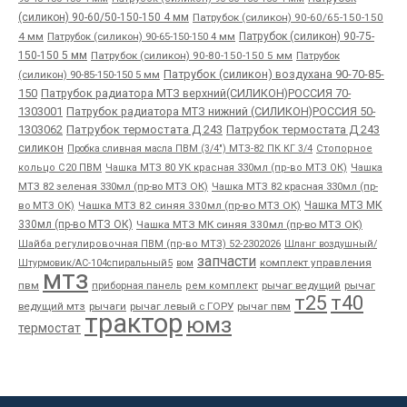
(силикон) 90-60/50-150-150 4 мм
Патрубок (силикон) 90-60/65-150-150
4 мм
Патрубок (силикон) 90-65-150-150 4 мм
Патрубок (силикон) 90-75-
150-150 5 мм
Патрубок (силикон) 90-80-150-150 5 мм
Патрубок
Патрубок (силикон) воздухана 90-70-85-
(силикон) 90-85-150-150 5 мм
150
Патрубок радиатора МТЗ верхний(СИЛИКОН)РОССИЯ 70-
1303001
Патрубок радиатора МТЗ нижний (СИЛИКОН)РОССИЯ 50-
1303062
Патрубок термостата Д 243
Патрубок термостата Д 243
силикон
Пробка сливная масла ПВМ (3/4") МТЗ-82 ПК КГ 3/4
Стопорное
Чашка
кольцо С20 ПВМ
Чашка МТЗ 80 УК красная 330мл (пр-во МТЗ ОК)
МТЗ 82 зеленая 330мл (пр-во МТЗ ОК)
Чашка МТЗ 82 красная 330мл (пр-
во МТЗ ОК)
Чашка МТЗ 82 синяя 330мл (пр-во МТЗ ОК)
Чашка МТЗ МК
330мл (пр-во МТЗ ОК)
Чашка МТЗ МК синяя 330мл (пр-во МТЗ ОК)
Шайба регулировочная ПВМ (пр-во МТЗ) 52-2302026
Шланг воздушный/
запчасти
комплект управления
Штурмовик/АС-104спиральный5
вом
мтз
пвм
приборная панель
рычаг ведущий
рычаг
рем комплект
т25
т40
ведущий мтз
рычаги
рычаг левый с ГОРУ
рычаг пвм
трактор
юмз
термостат