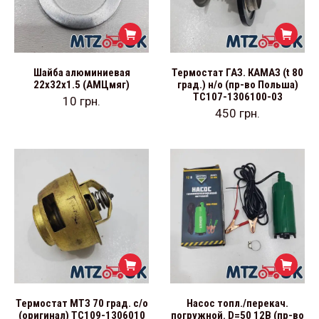
Шайба алюминиевая
Термостат ГАЗ. КАМАЗ (t 80
22х32х1.5 (АМЦмяг)
град.) н/о (пр-во Польша)
ТС107-1306100-03
10
грн.
450
грн.
Термостат МТЗ 70 град. с/о
Насос топл./перекач.
(оригинал) ТС109-1306010
погружной. D=50 12В (пр-во