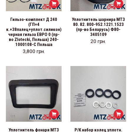
Гильзо-комплект Д 240
Уплотнитель шарнира МТЗ
(ГП+4
80. 82. 800-952.1221.1523
к.+38палец+уплот.силикон)
(пр-во Беларусь) Ф80-
черная гильза ЕВРО 0 (пр-
3405109
во Zlotecki, Польша) 240-
20
грн.
1000108-С Польша
3,800
грн.
Уплотнитель фонаря МТЗ
Р/К набор колец уплотн.