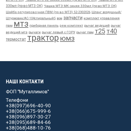
330мл (пр-во МТЗ ОК)
Чашка МТЗ МК синяя 330мл (пр-во МТЗ ОК)
Шайба регулировочная ПВМ (пр-во МТЗ) 52-2302026
Шланг воздушный/
запчасти
комплект управления
Штурмовик/АС-104спиральный5
вом
мтз
пвм
приборная панель
рычаг ведущий
рычаг
рем комплект
т25
т40
ведущий мтз
рычаги
рычаг левый с ГОРУ
рычаг пвм
трактор
юмз
термостат
НАШІ КОНТАКТИ
ФОП "Муталлимов"
Телефони
+38(097)696-40-90
+38(066)675-999-6
+38(096)897-30-27
+38(095)689-84-66
+38(068)488-10-76