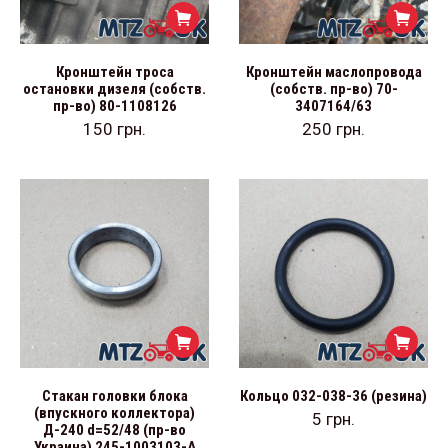
Кронштейн троса
Кронштейн маслопровода
остановки дизеля (собств.
(собств. пр-во) 70-
пр-во) 80-1108126
3407164/63
150
грн.
250
грн.
Стакан головки блока
Кольцо 032-038-36 (резина)
(впускного коллектора)
5
грн.
Д-240 d=52/48 (пр-во
Украина) 245-1003103-А