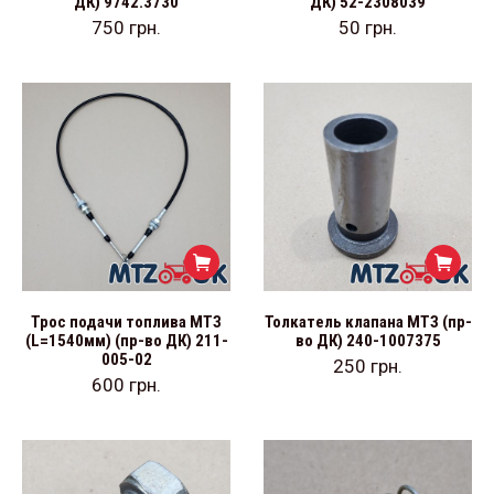
ДК) 9742.3730
ДК) 52-2308039
750
грн.
50
грн.
Трос подачи топлива МТЗ
Толкатель клапана МТЗ (пр-
(L=1540мм) (пр-во ДК) 211-
во ДК) 240-1007375
005-02
250
грн.
600
грн.