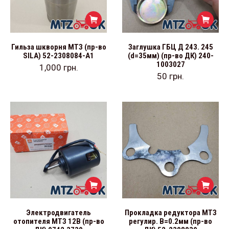
Гильза шкворня МТЗ (пр-во
Заглушка ГБЦ Д 243. 245
SILA) 52-2308084-А1
(d=35мм) (пр-во ДК) 240-
1003027
1,000
грн.
50
грн.
Электродвигатель
Прокладка редуктора МТЗ
отопителя МТЗ 12В (пр-во
регулир. В=0.2мм (пр-во