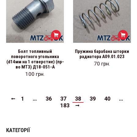
Болт топливный
Пружина барабана шторки
поворотного угольника
радиатора А09.01.023
(d14мм на 1 отверстие) (пр-
70
грн.
во МТЗ) Д18-051-А
100
грн.
1
…
36
37
38
39
40
…
183
КАТЕГОРІЇ