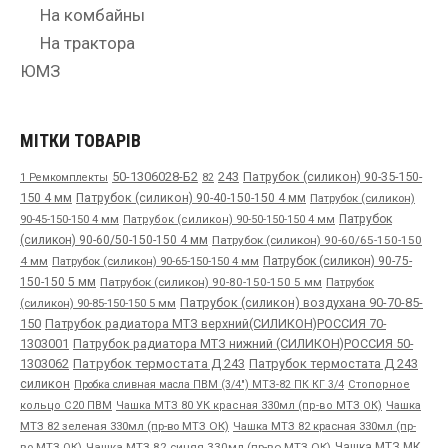
На комбайны
На трактора
ЮМЗ
МІТКИ ТОВАРІВ
50-1306028-Б2
243
Патрубок (силикон) 90-35-150-
1 Ремкомплекты
82
150 4 мм
Патрубок (силикон) 90-40-150-150 4 мм
Патрубок (силикон)
90-45-150-150 4 мм
Патрубок
Патрубок (силикон) 90-50-150-150 4 мм
(силикон) 90-60/50-150-150 4 мм
Патрубок (силикон) 90-60/65-150-150
4 мм
Патрубок (силикон) 90-65-150-150 4 мм
Патрубок (силикон) 90-75-
150-150 5 мм
Патрубок (силикон) 90-80-150-150 5 мм
Патрубок
Патрубок (силикон) воздухана 90-70-85-
(силикон) 90-85-150-150 5 мм
150
Патрубок радиатора МТЗ верхний(СИЛИКОН)РОССИЯ 70-
1303001
Патрубок радиатора МТЗ нижний (СИЛИКОН)РОССИЯ 50-
1303062
Патрубок термостата Д 243
Патрубок термостата Д 243
силикон
Пробка сливная масла ПВМ (3/4") МТЗ-82 ПК КГ 3/4
Стопорное
Чашка
кольцо С20 ПВМ
Чашка МТЗ 80 УК красная 330мл (пр-во МТЗ ОК)
МТЗ 82 зеленая 330мл (пр-во МТЗ ОК)
Чашка МТЗ 82 красная 330мл (пр-
во МТЗ ОК)
Чашка МТЗ 82 синяя 330мл (пр-во МТЗ ОК)
Чашка МТЗ МК