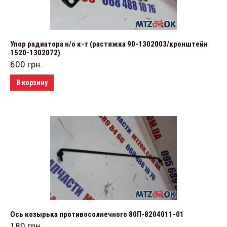
Упор радиатора н/о к-т (растяжка 90-1302003/кронштейн
1520-1302072)
600
грн.
В корзину
Ось козырька противосолнечного 80П-8204011-01
180
грн.