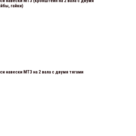
си навески МТЗ (кронштейн на 2 вала с двумя
йбы, гайки)
и навески МТЗ на 2 вала с двумя тягами