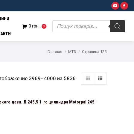
Поиск
YouTub
Fac
н.
0
товаров
ВИНИ
Поиск
0
грн.
0
товаров
ТАКТИ
Главная
МТЗ
Страница 125
тображение 3969–4000 из 5836
кого давл. Д 245,5 1-го цилиндра Motorpal 245-