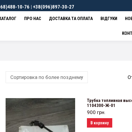
68)488-10-76 | +38(096)897-30-27
ВКА ТА ОПЛАТА
ВІДГУКИ
НОВИНИ
КОНТАКТИ
0
гр
КАТАЛОГ
ПРО НАС
ДОСТАВКА ТА ОПЛАТА
ВІДГУКИ
НО
КОН
О
Трубка топливная высо
1104300-Ж-01
900
грн.
В корзину