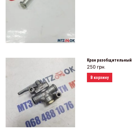
Кран разобщительный М
250
грн.
В корзину