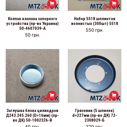
Колпак клапана запорного
Набор 5518 шплинтов
устройства (пр-во Украина)
волнистых (300шт) 5518
50-4607039-А
550
грн.
50
грн.
Заглушка блока цилиндров
Грязевик (5 шпилек)
Д243.245.260 (D=16мм) (пр-
d=227мм (пр-во ДК) 72-
во ДК) 50-1002326-В
2308029-Б
40
грн.
220
грн.