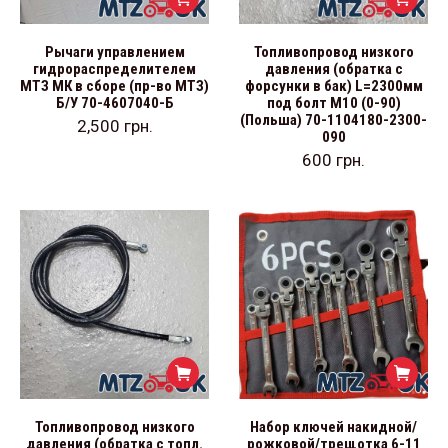
Рычаги управлением
Топливопровод низкого
гидрораспределителем
давления (обратка с
МТЗ МК в сборе (пр-во МТЗ)
форсунки в бак) L=2300мм
Б/У 70-4607040-Б
под болт М10 (0-90)
(Польша) 70-1104180-2300-
2,500
грн.
090
600
грн.
Топливопровод низкого
Набор ключей накидной/
давления (обратка с топл.
рожковой/трещотка 6-11