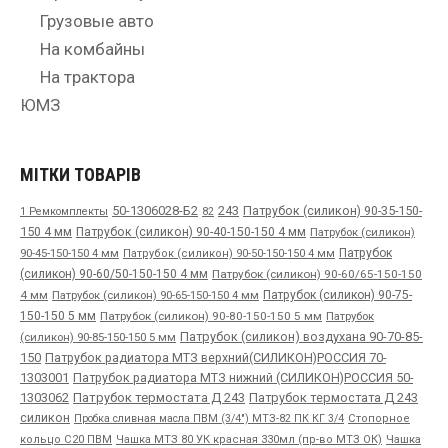
Грузовые авто
На комбайны
На трактора
ЮМЗ
МІТКИ ТОВАРІВ
50-1306028-Б2
243
Патрубок (силикон) 90-35-150-
1 Ремкомплекты
82
150 4 мм
Патрубок (силикон) 90-40-150-150 4 мм
Патрубок (силикон)
90-45-150-150 4 мм
Патрубок
Патрубок (силикон) 90-50-150-150 4 мм
(силикон) 90-60/50-150-150 4 мм
Патрубок (силикон) 90-60/65-150-150
4 мм
Патрубок (силикон) 90-65-150-150 4 мм
Патрубок (силикон) 90-75-
150-150 5 мм
Патрубок (силикон) 90-80-150-150 5 мм
Патрубок
Патрубок (силикон) воздухана 90-70-85-
(силикон) 90-85-150-150 5 мм
150
Патрубок радиатора МТЗ верхний(СИЛИКОН)РОССИЯ 70-
1303001
Патрубок радиатора МТЗ нижний (СИЛИКОН)РОССИЯ 50-
1303062
Патрубок термостата Д 243
Патрубок термостата Д 243
силикон
Пробка сливная масла ПВМ (3/4") МТЗ-82 ПК КГ 3/4
Стопорное
Чашка
кольцо С20 ПВМ
Чашка МТЗ 80 УК красная 330мл (пр-во МТЗ ОК)