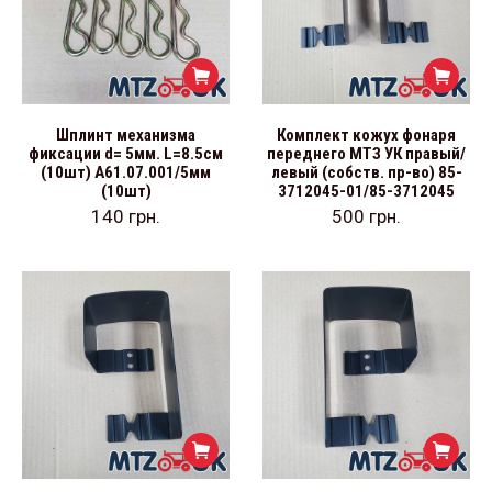
Шплинт механизма
Комплект кожух фонаря
фиксации d= 5мм. L=8.5см
переднего МТЗ УК правый/
(10шт) А61.07.001/5мм
левый (собств. пр-во) 85-
(10шт)
3712045-01/85-3712045
140
грн.
500
грн.