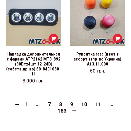
Накладка дополнительная
Рукоятка газа (цвет в
с фарами АТР2162 МТЗ-892
ассорт.) (пр-во Украина)
(30Втх4шт 12-24В)
А13.11.000
(собств.пр-во) 80-8401080-
60
грн.
11
3,000
грн.
1
…
7
8
9
10
11
…
183