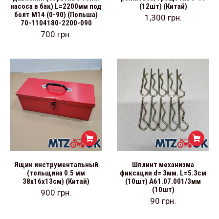
насоса в бак) L=2200мм под
(12шт) (Китай)
болт М14 (0-90) (Польша)
1,300
грн.
70-1104180-2200-090
700
грн.
Ящик инструментальный
Шплинт механизма
(тольщина 0.5 мм
фиксации d= 3мм. L=5.3см
38х16х13см) (Китай)
(10шт) А61.07.001/3мм
(10шт)
900
грн.
90
грн.