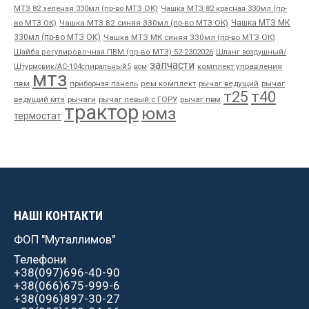
МТЗ 82 зеленая 330мл (пр-во МТЗ ОК)
Чашка МТЗ 82 красная 330мл (пр-
во МТЗ ОК)
Чашка МТЗ 82 синяя 330мл (пр-во МТЗ ОК)
Чашка МТЗ МК
330мл (пр-во МТЗ ОК)
Чашка МТЗ МК синяя 330мл (пр-во МТЗ ОК)
Шайба регулировочная ПВМ (пр-во МТЗ) 52-2302026
Шланг воздушный/
запчасти
комплект управления
Штурмовик/АС-104спиральный5
вом
мтз
пвм
приборная панель
рычаг ведущий
рычаг
рем комплект
т25
т40
ведущий мтз
рычаги
рычаг левый с ГОРУ
рычаг пвм
трактор
юмз
термостат
НАШІ КОНТАКТИ
ФОП "Муталлимов"
Телефони
+38(097)696-40-90
+38(066)675-999-6
+38(096)897-30-27