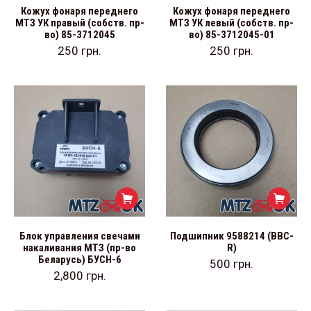
Кожух фонаря переднего
Кожух фонаря переднего
МТЗ УК правый (собств. пр-
МТЗ УК левый (собств. пр-
во) 85-3712045
во) 85-3712045-01
250
грн.
250
грн.
Блок управления свечами
Подшипник 9588214 (BBC-
накаливания МТЗ (пр-во
R)
Беларусь) БУСН-6
500
грн.
2,800
грн.