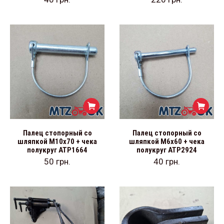
Палец стопорный со
Палец стопорный со
шляпкой М10х70 + чека
шляпкой М6х60 + чека
полукруг АТР1664
полукруг АТР2924
50
грн.
40
грн.