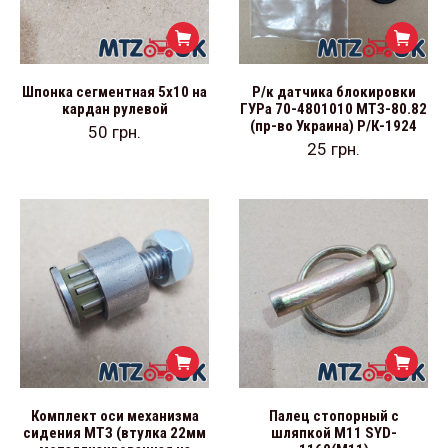
Шпонка сегментная 5х10 на
Р/к датчика блокировки
кардан рулевой
ГУРа 70-4801010 МТЗ-80.82
(пр-во Украина) Р/К-1924
50
грн.
25
грн.
Комплект оси механизма
Палец стопорный с
сидения МТЗ (втулка 22мм
шляпкой М11 SYD-