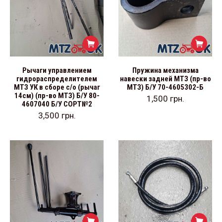
Рычаги управлением
Пружина механизма
гидрораспределителем
навески задней МТЗ (пр-во
МТЗ УК в сборе с/о (рычаг
МТЗ) Б/У 70-4605302-Б
14см) (пр-во МТЗ) Б/У 80-
1,500
грн.
4607040 Б/У СОРТ№2
3,500
грн.