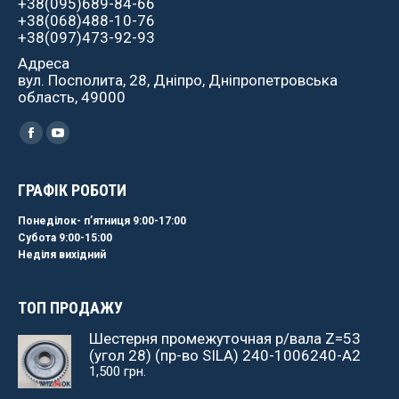
+38(095)689-84-66
+38(068)488-10-76
+38(097)473-92-93
Адреса
вул. Посполита, 28, Дніпро, Дніпропетровська
область, 49000
Найдите нас:
Facebook
YouTube
ГРАФІК РОБОТИ
Понеділок- пʼятниця 9:00-17:00
Субота 9:00-15:00
Неділя вихідний
ТОП ПРОДАЖУ
Шестерня промежуточная р/вала Z=53
(угол 28) (пр-во SILA) 240-1006240-А2
1,500
грн.