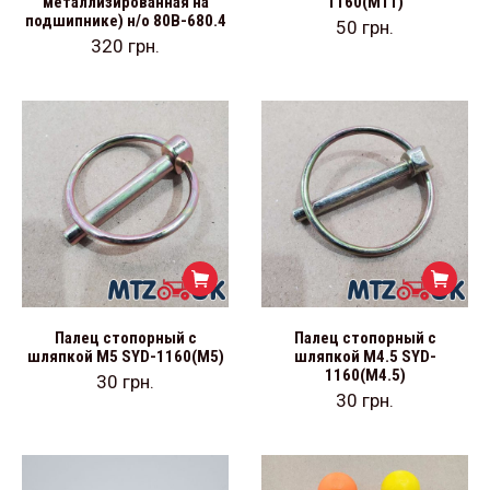
металлизированная на
1160(M11)
подшипнике) н/о 80В-680.4
50
грн.
320
грн.
Палец стопорный с
Палец стопорный с
шляпкой М5 SYD-1160(M5)
шляпкой М4.5 SYD-
1160(M4.5)
30
грн.
30
грн.