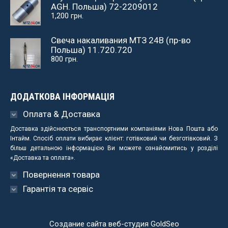
AGH. Польша) 72-2209012
1,200
грн.
Свеча накаливания МТЗ 24В (пр-во
Польша) 11.720.720
800
грн.
ДОДАТКОВА ІНФОРМАЦІЯ
Оплата & Доставка
Доставка здійснюється транспортними компаніями Нова Пошта або
Інтайм. Спосіб оплати вибирає клієнт: готівковий чи безготівковий. З
більш детальною інформацією Ви можете ознайомитись у розділі
«Доставка та оплата».
Повернення товара
Гарантія та сервіс
Создание сайта веб-студия
GoldSeo