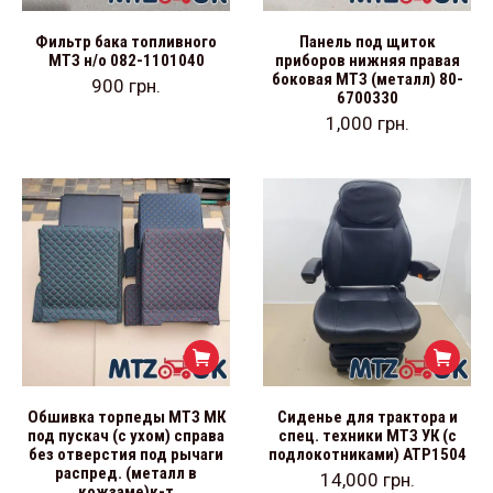
Фильтр бака топливного
Панель под щиток
МТЗ н/о 082-1101040
приборов нижняя правая
боковая МТЗ (металл) 80-
900
грн.
6700330
1,000
грн.
Обшивка торпеды МТЗ МК
Сиденье для трактора и
под пускач (с ухом) справа
спец. техники МТЗ УК (с
без отверстия под рычаги
подлокотниками) АТР1504
распред. (металл в
14,000
грн.
кожзаме)к-т