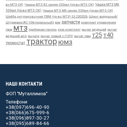
во МТЗ ОК)
Чашка МТЗ 82 синяя 330мл (пр-во МТЗ ОК)
Чашка МТЗ МК
330мл (пр-во МТЗ ОК)
Чашка МТЗ МК синяя 330мл (пр-во МТЗ ОК)
Шайба регулировочная ПВМ (пр-во МТЗ) 52-2302026
Шланг воздушный/
запчасти
комплект управления
Штурмовик/АС-104спиральный5
вом
мтз
пвм
приборная панель
рычаг ведущий
рычаг
рем комплект
т25
т40
ведущий мтз
рычаги
рычаг левый с ГОРУ
рычаг пвм
трактор
юмз
термостат
НАШІ КОНТАКТИ
ФОП "Муталлимов"
Телефони
+38(097)696-40-90
+38(066)675-999-6
+38(096)897-30-27
+38(095)689-84-66