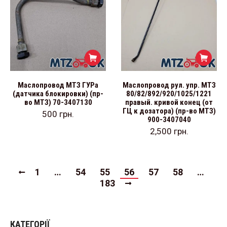
Маслопровод МТЗ ГУРа
Маслопровод рул. упр. МТЗ
(датчика блокировки) (пр-
80/82/892/920/1025/1221
во МТЗ) 70-3407130
правый. кривой конец (от
ГЦ к дозатора) (пр-во МТЗ)
500
грн.
900-3407040
2,500
грн.
1
…
54
55
56
57
58
…
183
КАТЕГОРІЇ