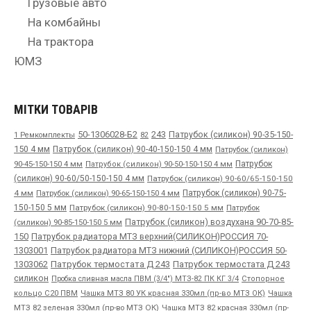
Грузовые авто
На комбайны
На трактора
ЮМЗ
МІТКИ ТОВАРІВ
50-1306028-Б2
243
Патрубок (силикон) 90-35-150-
1 Ремкомплекты
82
150 4 мм
Патрубок (силикон) 90-40-150-150 4 мм
Патрубок (силикон)
90-45-150-150 4 мм
Патрубок
Патрубок (силикон) 90-50-150-150 4 мм
(силикон) 90-60/50-150-150 4 мм
Патрубок (силикон) 90-60/65-150-150
4 мм
Патрубок (силикон) 90-65-150-150 4 мм
Патрубок (силикон) 90-75-
150-150 5 мм
Патрубок (силикон) 90-80-150-150 5 мм
Патрубок
Патрубок (силикон) воздухана 90-70-85-
(силикон) 90-85-150-150 5 мм
150
Патрубок радиатора МТЗ верхний(СИЛИКОН)РОССИЯ 70-
1303001
Патрубок радиатора МТЗ нижний (СИЛИКОН)РОССИЯ 50-
1303062
Патрубок термостата Д 243
Патрубок термостата Д 243
силикон
Пробка сливная масла ПВМ (3/4") МТЗ-82 ПК КГ 3/4
Стопорное
Чашка
кольцо С20 ПВМ
Чашка МТЗ 80 УК красная 330мл (пр-во МТЗ ОК)
МТЗ 82 зеленая 330мл (пр-во МТЗ ОК)
Чашка МТЗ 82 красная 330мл (пр-