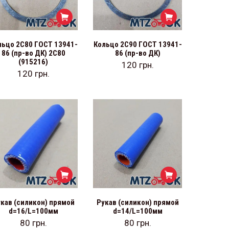
льцо 2С80 ГОСТ 13941-
Кольцо 2С90 ГОСТ 13941-
86 (пр-во ДК) 2С80
86 (пр-во ДК)
(915216)
120
грн.
120
грн.
кав (силикон) прямой
Рукав (силикон) прямой
d=16/L=100мм
d=14/L=100мм
80
грн.
80
грн.