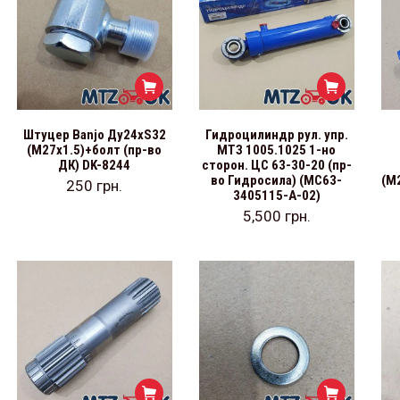
Штуцер Banjo Ду24хS32
Гидроцилиндр рул. упр.
(М27х1.5)+болт (пр-во
МТЗ 1005.1025 1-но
ДК) DK-8244
сторон. ЦС 63-30-20 (пр-
во Гидросила) (МС63-
(М
250
грн.
3405115-А-02)
5,500
грн.