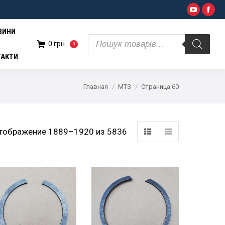
Поиск
YouTub
Fac
н.
0
товаров
ВИНИ
Поиск
0
грн.
0
товаров
ТАКТИ
Главная
МТЗ
Страница 60
тображение 1889–1920 из 5836