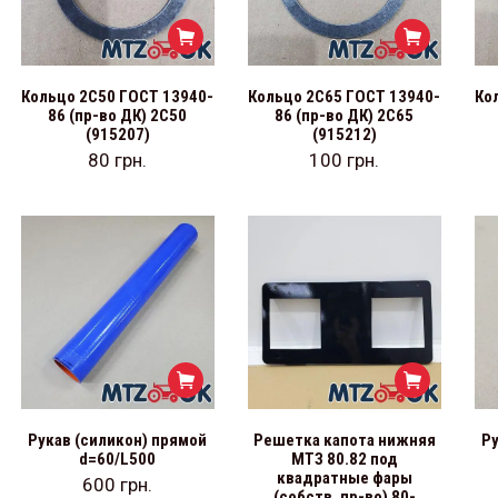
Кольцо 2С50 ГОСТ 13940-
Кольцо 2С65 ГОСТ 13940-
Ко
86 (пр-во ДК) 2С50
86 (пр-во ДК) 2С65
(915207)
(915212)
80
грн.
100
грн.
Рукав (силикон) прямой
Решетка капота нижняя
Ру
d=60/L500
МТЗ 80.82 под
квадратные фары
600
грн.
(собств. пр-во) 80-