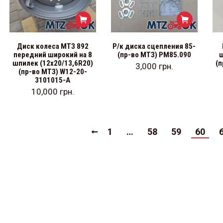
Диск колеса МТЗ 892
Р/к диска сцепления 85-
передний широкий на 8
(пр-во МТЗ) РМ85.090
шпилек (12х20/13,6R20)
(п
3,000
грн.
(пр-во МТЗ) W12-20-
3101015-А
10,000
грн.
1
…
58
59
60