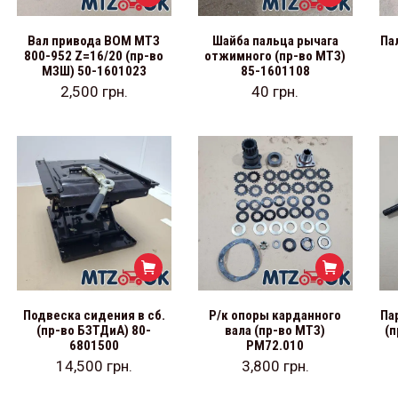
Вал привода ВОМ МТЗ
Шайба пальца рычага
Па
800-952 Z=16/20 (пр-во
отжимного (пр-во МТЗ)
МЗШ) 50-1601023
85-1601108
2,500
грн.
40
грн.
Подвеска сидения в сб.
Р/к опоры карданного
Па
(пр-во БЗТДиА) 80-
вала (пр-во МТЗ)
(п
6801500
РМ72.010
14,500
грн.
3,800
грн.