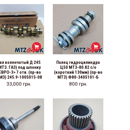
ал коленчатый Д 245
Палец гидроцилиндра
МТЗ. ГАЗ) под шпонку
Ц50 МТЗ-80.82 с/о
ЕВРО-3> 7 отв. (пр-во
(короткий 130мм) (пр-во
МЗ) 245.9-1005015-08
МТЗ) Ф80-3405101-Б
33,000
грн.
800
грн.