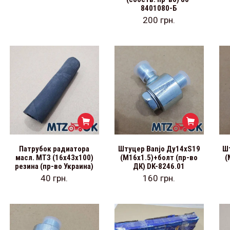
8401080-Б
200
грн.
Патрубок радиатора
Штуцер Banjo Ду14хS19
Ш
масл. МТЗ (16х43х100)
(М16х1.5)+болт (пр-во
(
резина (пр-во Украина)
ДК) DK-8246.01
40
грн.
160
грн.