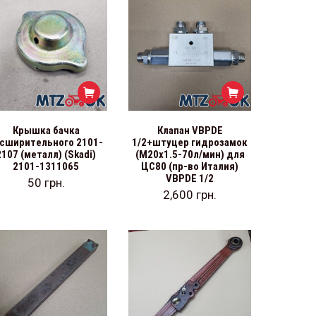
Крышка бачка
Клапан VBPDE
сширительного 2101-
1/2+штуцер гидрозамок
2107 (металл) (Skadi)
(М20х1.5-70л/мин) для
2101-1311065
ЦС80 (пр-во Италия)
VBPDE 1/2
50
грн.
2,600
грн.