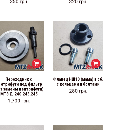
350
грн.
320
грн.
Переходник с
Фланец НШ10 (мама) в сб.
ентрифуги под фильтр
с кольцами и болтами
ез замены центрифуги)
280
грн.
МТЗ Д-240.243.245
1,700
грн.