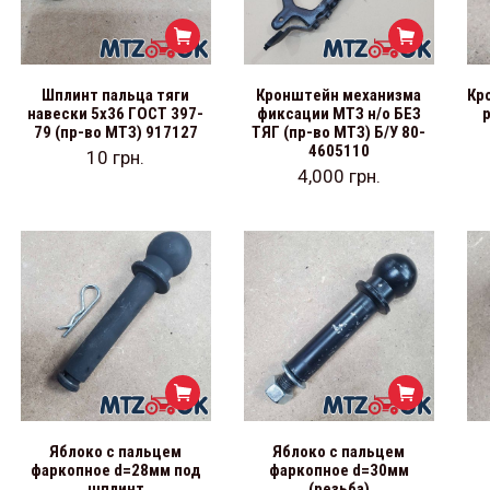
Шплинт пальца тяги
Кронштейн механизма
Кр
навески 5х36 ГОСТ 397-
фиксации МТЗ н/о БЕЗ
79 (пр-во МТЗ) 917127
ТЯГ (пр-во МТЗ) Б/У 80-
4605110
10
грн.
4,000
грн.
Яблоко с пальцем
Яблоко с пальцем
фаркопное d=28мм под
фаркопное d=30мм
шплинт
(резьба)