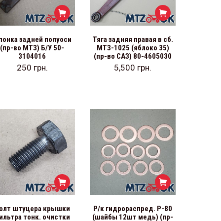
понка задней полуоси
Тяга задняя правая в сб.
(пр-во МТЗ) Б/У 50-
МТЗ-1025 (яблоко 35)
3104016
(пр-во САЗ) 80-4605030
250
грн.
5,500
грн.
олт штуцера крышки
Р/к гидрораспред. Р-80
ильтра тонк. очистки
(шайбы 12шт медь) (пр-