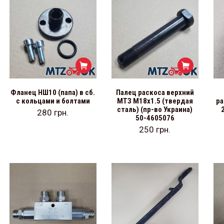
Фланец НШ10 (папа) в сб.
Палец раскоса верхний
с кольцами и болтами
МТЗ М18х1.5 (твердая
ра
сталь) (пр-во Украина)
280
грн.
50-4605076
250
грн.