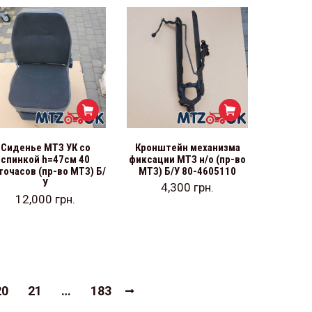
Сиденье МТЗ УК со
Кронштейн механизма
спинкой h=47см 40
фиксации МТЗ н/о (пр-во
точасов (пр-во МТЗ) Б/
МТЗ) Б/У 80-4605110
У
4,300
грн.
12,000
грн.
20
21
…
183