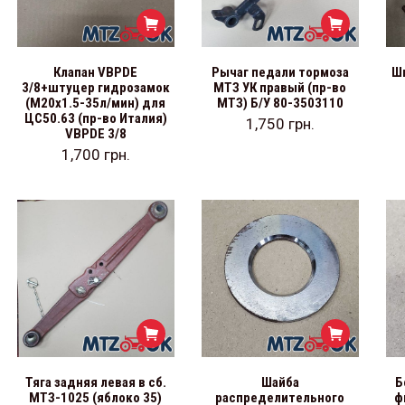
Клапан VBPDE
Рычаг педали тормоза
Ш
3/8+штуцер гидрозамок
МТЗ УК правый (пр-во
(М20х1.5-35л/мин) для
МТЗ) Б/У 80-3503110
ЦС50.63 (пр-во Италия)
1,750
грн.
VBPDE 3/8
1,700
грн.
Тяга задняя левая в сб.
Шайба
Б
МТЗ-1025 (яблоко 35)
распределительного
ф