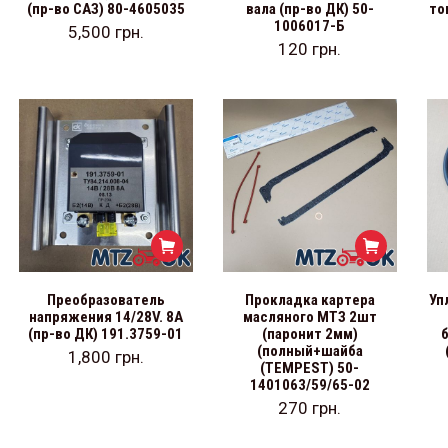
(пр-во САЗ) 80-4605035
вала (пр-во ДК) 50-
то
1006017-Б
5,500
грн.
120
грн.
Преобразователь
Прокладка картера
Уп
напряжения 14/28V. 8А
масляного МТЗ 2шт
(пр-во ДК) 191.3759-01
(паронит 2мм)
(полный+шайба
1,800
грн.
(TEMPEST) 50-
1401063/59/65-02
270
грн.