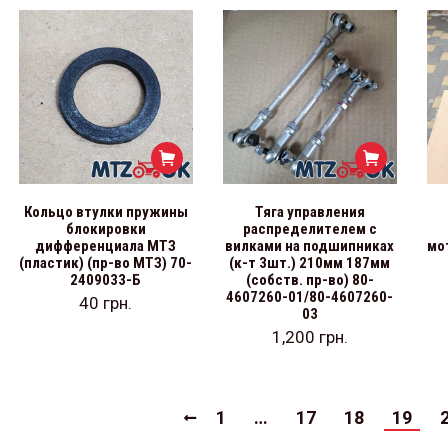
Кольцо втулки пружины
Тяга управления
блокировки
распределителем с
дифференциала МТЗ
вилками на подшипниках
мо
(пластик) (пр-во МТЗ) 70-
(к-т 3шт.) 210мм 187мм
2409033-Б
(собств. пр-во) 80-
4607260-01/80-4607260-
40
грн.
03
1,200
грн.
1
…
17
18
19