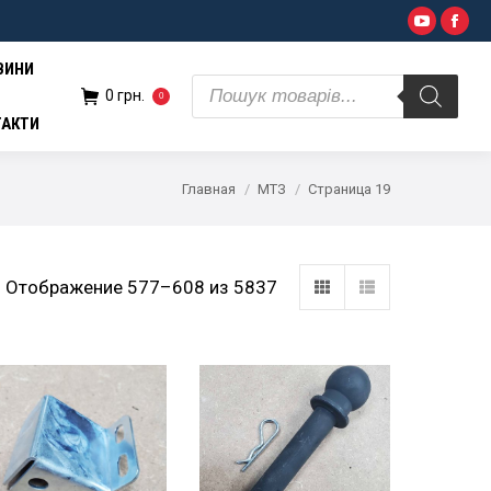
Поиск
YouTub
Fac
н.
0
товаров
ВИНИ
Поиск
0
грн.
0
товаров
ТАКТИ
Главная
МТЗ
Страница 19
Отображение 577–608 из 5837