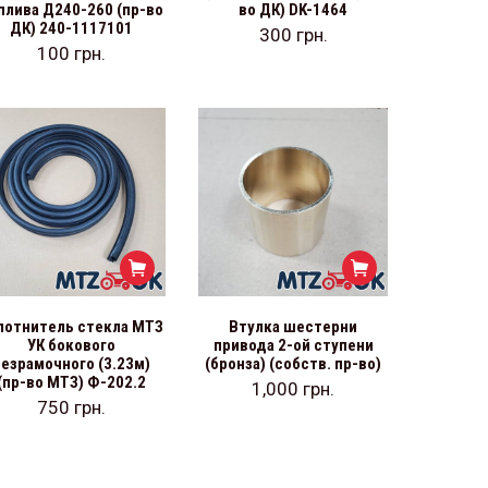
плива Д240-260 (пр-во
во ДК) DK-1464
ДК) 240-1117101
300
грн.
100
грн.
лотнитель стекла МТЗ
Втулка шестерни
УК бокового
привода 2-ой ступени
безрамочного (3.23м)
(бронза) (собств. пр-во)
(пр-во МТЗ) Ф-202.2
1,000
грн.
750
грн.