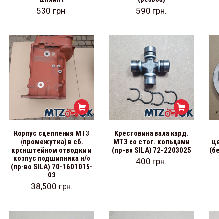
530
грн.
590
грн.
Корпус сцепления МТЗ
Крестовина вала кард.
(промежутка) в сб.
МТЗ со стоп. кольцами
ц
кронштейном отводки и
(пр-во SILA) 72-2203025
(б
корпус подшипника н/о
400
грн.
(пр-во SILA) 70-1601015-
03
38,500
грн.