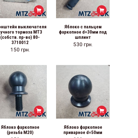
онштейн выключателя
Яблоко с пальцем
ручного тормоза МТЗ
фаркопное d=30мм под
(собств. пр-во) 80-
шплинт
3710012
530
грн.
150
грн.
Яблоко фаркопное
Яблоко фаркопное
(резьба М20)
приварное d=50мм