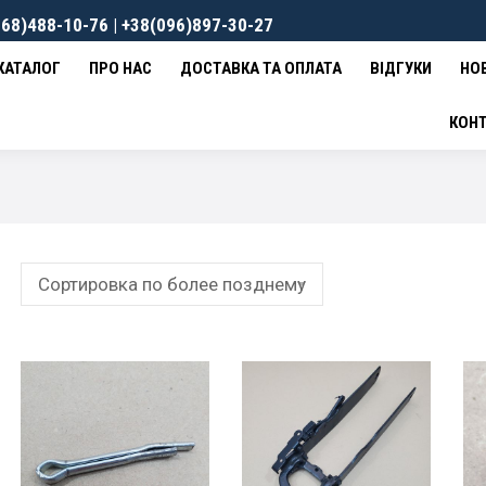
68)488-10-76 | +38(096)897-30-27
ВКА ТА ОПЛАТА
ВІДГУКИ
НОВИНИ
КОНТАКТИ
0
гр
КАТАЛОГ
ПРО НАС
ДОСТАВКА ТА ОПЛАТА
ВІДГУКИ
НО
КОН