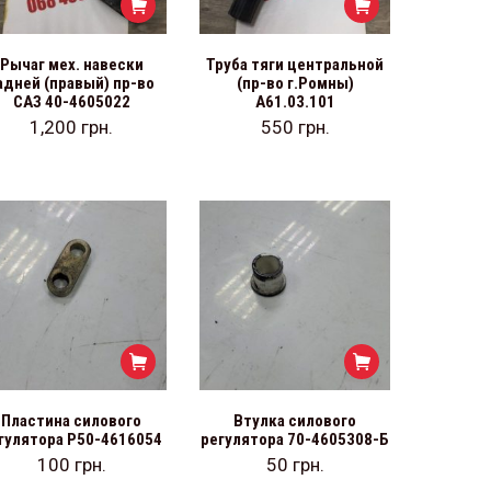
Рычаг мех. навески
Труба тяги центральной
адней (правый) пр-во
(пр-во г.Ромны)
САЗ 40-4605022
А61.03.101
1,200
грн.
550
грн.
Пластина силового
Втулка силового
гулятора Р50-4616054
регулятора 70-4605308-Б
100
грн.
50
грн.