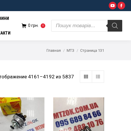
Поиск
YouTub
Fac
н.
0
товаров
ВИНИ
Поиск
0
грн.
0
товаров
ТАКТИ
Главная
МТЗ
Страница 131
тображение 4161–4192 из 5837