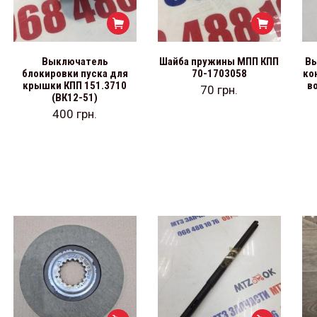
Выключатель
Шайба пружины МПП КПП
Вы
блокировки пуска для
70-1703058
ко
крышки КПП 151.3710
в
70
грн.
(ВК12-51)
400
грн.