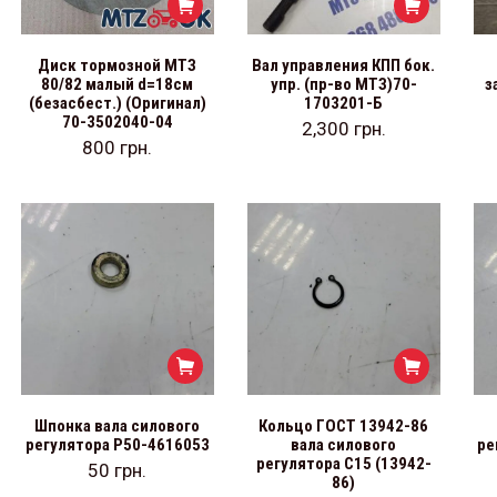
Диск тормозной МТЗ
Вал управления КПП бок.
80/82 малый d=18см
упр. (пр-во МТЗ)70-
з
(безасбест.) (Оригинал)
1703201-Б
70-3502040-04
2,300
грн.
800
грн.
Шпонка вала силового
Кольцо ГОСТ 13942-86
регулятора Р50-4616053
вала силового
ре
регулятора С15 (13942-
50
грн.
86)