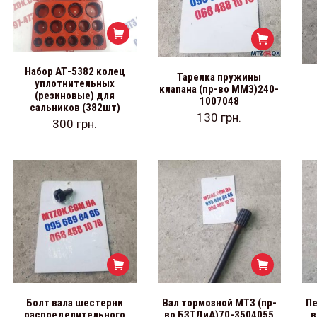
Набор АТ-5382 колец
Тарелка пружины
уплотнительных
клапана (пр-во ММЗ)240-
(резиновые) для
1007048
сальников (382шт)
130
грн.
300
грн.
Болт вала шестерни
Вал тормозной МТЗ (пр-
Пе
распределительного
во БЗТДиА)70-3504055
в