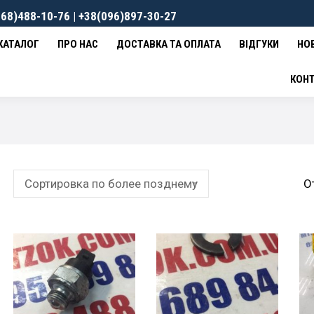
68)488-10-76 | +38(096)897-30-27
ВКА ТА ОПЛАТА
ВІДГУКИ
НОВИНИ
КОНТАКТИ
0
гр
КАТАЛОГ
ПРО НАС
ДОСТАВКА ТА ОПЛАТА
ВІДГУКИ
НО
КОН
О