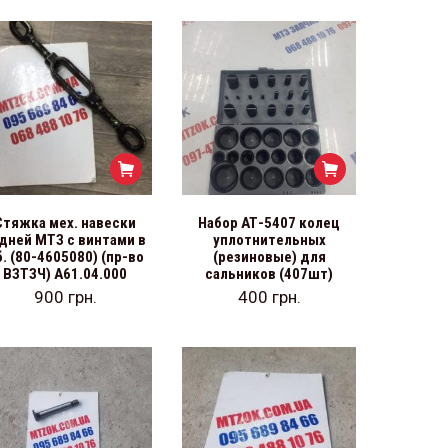
Стяжка мех. навески
Набор АТ-5407 колец
дней МТЗ с винтами в
уплотнительных
б. (80-4605080) (пр-во
(резиновые) для
ВЗТЗЧ) А61.04.000
сальников (407шт)
900
грн.
400
грн.