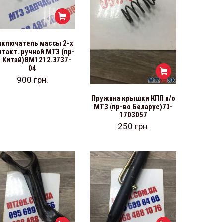
ключатель массы 2-х
нтакт. ручной МТЗ (пр-
о Китай)ВМ1212.3737-
04
900
грн.
Пружина крышки КПП н/о
МТЗ (пр-во Беларус)70-
1703057
250
грн.