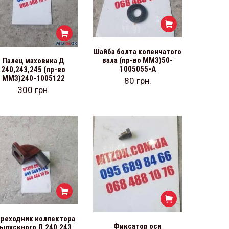
Шайба болта коленчатого
вала (пр-во ММЗ)50-
Палец маховика Д
1005055-А
240,243,245 (пр-во
ММЗ)240-1005122
80
грн.
300
грн.
реходник коллектора
Фиксатор оси
ыпускного Д 240,243