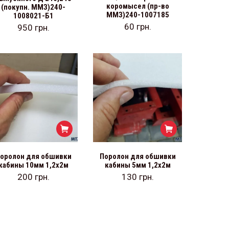
коромысел (пр-во
(покупн. ММЗ)240-
ММЗ)240-1007185
1008021-Б1
60
грн.
950
грн.
оролон для обшивки
Поролон для обшивки
кабины 10мм 1,2х2м
кабины 5мм 1,2х2м
200
грн.
130
грн.