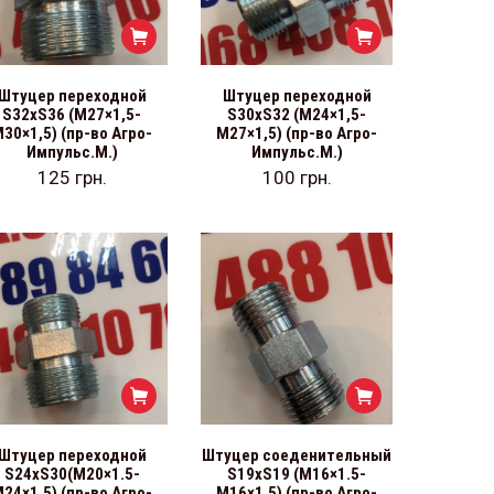
Штуцер переходной
Штуцер переходной
S32хS36 (М27×1,5-
S30хS32 (М24×1,5-
30×1,5) (пр-во Агро-
М27×1,5) (пр-во Агро-
Импульс.М.)
Импульс.М.)
125
грн.
100
грн.
Штуцер переходной
Штуцер соеденительный
S24хS30(М20×1.5-
S19хS19 (М16×1.5-
24×1.5) (пр-во Агро-
М16×1.5) (пр-во Агро-