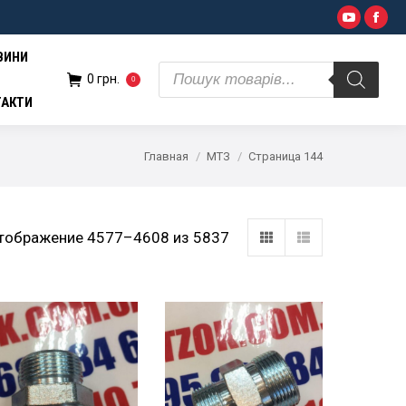
Поиск
YouTub
Fac
н.
0
товаров
ВИНИ
Поиск
0
грн.
0
товаров
ТАКТИ
Главная
МТЗ
Страница 144
тображение 4577–4608 из 5837