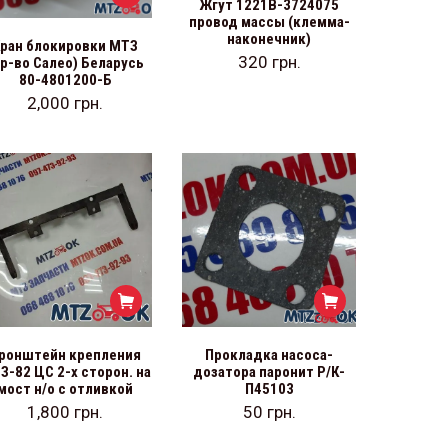
Жгут 1221В-3724075
провод массы (клемма-
наконечник)
Кран блокировки МТЗ
320
грн.
пр-во Салео) Беларусь
80-4801200-Б
2,000
грн.
ронштейн крепления
Прокладка насоса-
З-82 ЦС 2-х сторон. на
дозатора паронит Р/К-
мост н/о с отливкой
П45103
1,800
грн.
50
грн.