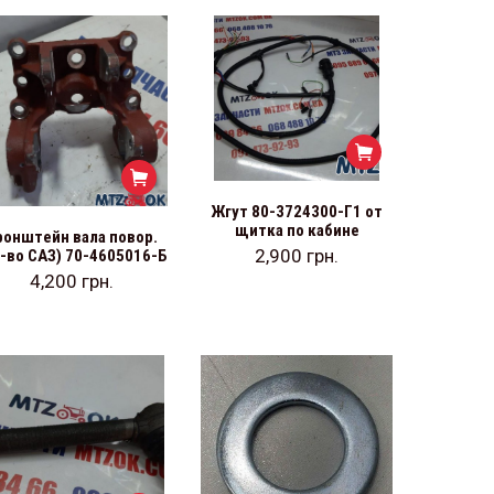
Жгут 80-3724300-Г1 от
щитка по кабине
ронштейн вала повор.
2,900
грн.
р-во САЗ) 70-4605016-Б
4,200
грн.