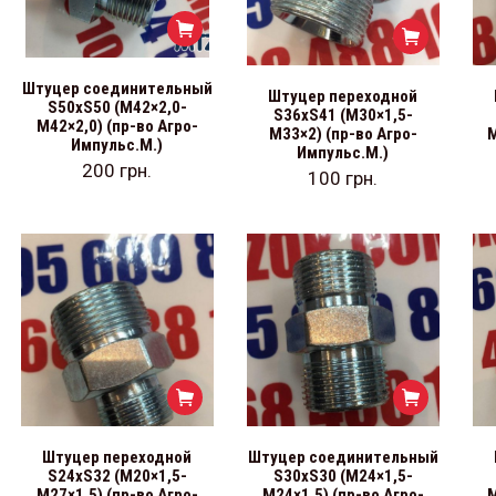
Штуцер соединительный
Штуцер переходной
S50хS50 (М42×2,0-
S36хS41 (М30×1,5-
М42×2,0) (пр-во Агро-
М33×2) (пр-во Агро-
М
Импульс.М.)
Импульс.М.)
200
грн.
100
грн.
Штуцер переходной
Штуцер соединительный
S24хS32 (М20×1,5-
S30хS30 (М24×1,5-
М27×1,5) (пр-во Агро-
М24×1,5) (пр-во Агро-
М