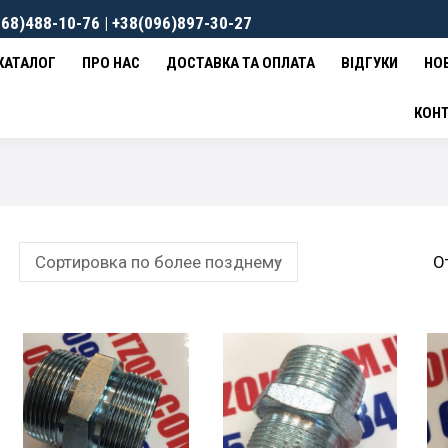
68)488-10-76 | +38(096)897-30-27
ВКА ТА ОПЛАТА
ВІДГУКИ
НОВИНИ
КОНТАКТИ
0
гр
КАТАЛОГ
ПРО НАС
ДОСТАВКА ТА ОПЛАТА
ВІДГУКИ
НО
КОН
О