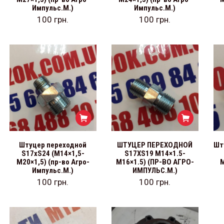
Импульс.М.)
Импульс.М.)
100
грн.
100
грн.
Штуцер переходной
ШТУЦЕР ПЕРЕХОДНОЙ
Шт
S17хS24 (М14×1,5-
S17ХS19 М14×1.5-
М20×1,5) (пр-во Агро-
М16×1.5) (ПР-ВО АГРО-
М
Импульс.М.)
ИМПУЛЬС.М.)
100
грн.
100
грн.