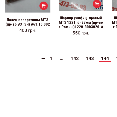
Шарнир унифиц. правый
Ш
Палец поперечины МТЗ
МТЗ 1221, d=27мм (пр-во
МТ
(пр-во ВЗТЗЧ) А61.10.002
г.Ромны)1220-3003020-А
г
400
грн.
550
грн.
1
…
142
143
144