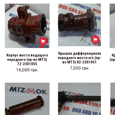
Крышка дифференциала
Корпус моста ведущего
К
переднего моста н/о (пр-
переднего (пр-во МТЗ)
(п
во МТЗ) 82-2301051
72-2301055
7,500
грн.
16,000
грн.