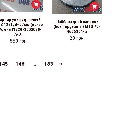
арнир унифиц. левый
Шайба задней навески
З 1221, d=27мм (пр-во
(болт пружины) МТЗ 70-
.Ромны)1220-3003020-
4605304-Б
А-01
20
грн.
550
грн.
145
146
…
183