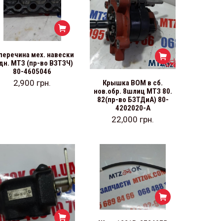
перечина мех. навески
дн. МТЗ (пр-во ВЗТЗЧ)
80-4605046
2,900
грн.
Крышка ВОМ в сб.
нов.обр. 8шлиц МТЗ 80.
82(пр-во БЗТДиА) 80-
4202020-А
22,000
грн.