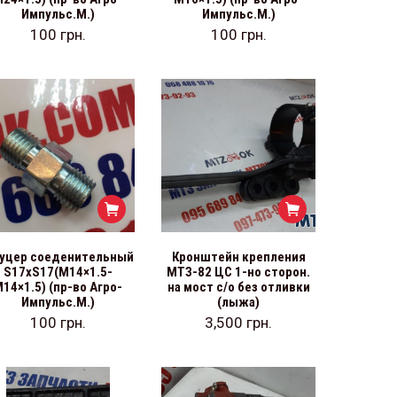
Импульс.М.)
Импульс.М.)
100
грн.
100
грн.
уцер соеденительный
Кронштейн крепления
S17хS17(М14×1.5-
МТЗ-82 ЦС 1-но сторон.
14×1.5) (пр-во Агро-
на мост с/о без отливки
Импульс.М.)
(лыжа)
100
грн.
3,500
грн.