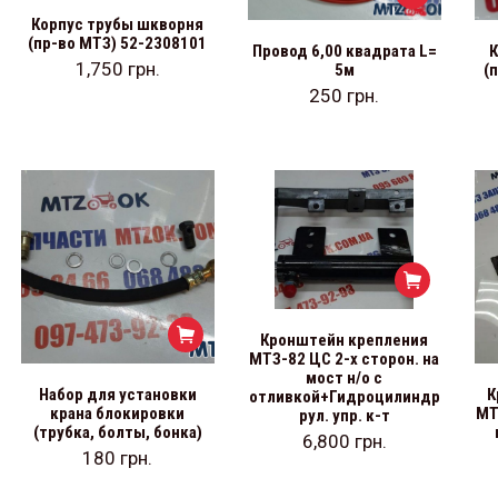
Корпус трубы шкворня
(пр-во МТЗ) 52-2308101
Провод 6,00 квадрата L=
1,750
грн.
5м
(
250
грн.
Кронштейн крепления
МТЗ-82 ЦС 2-х сторон. на
мост н/о с
Набор для установки
К
отливкой+Гидроцилиндр
крана блокировки
МТ
рул. упр. к-т
(трубка, болты, бонка)
6,800
грн.
180
грн.