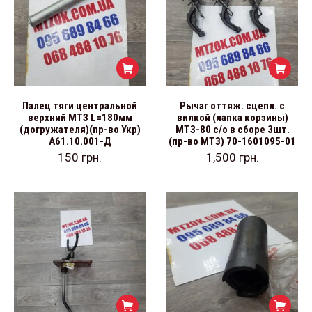
Палец тяги центральной
Рычаг оттяж. сцепл. с
верхний МТЗ L=180мм
вилкой (лапка корзины)
(догружателя)(пр-во Укр)
МТЗ-80 с/о в сборе 3шт.
А61.10.001-Д
(пр-во МТЗ) 70-1601095-01
150
грн.
1,500
грн.