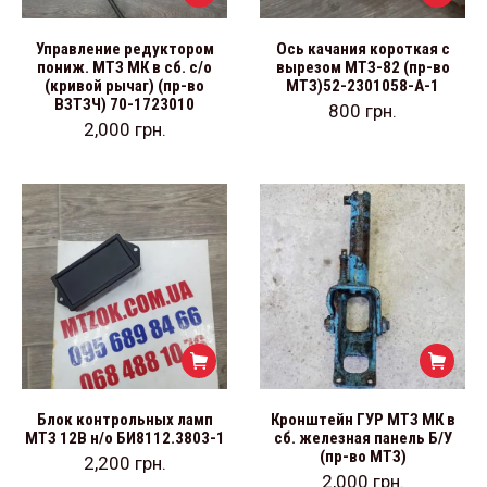
Управление редуктором
Ось качания короткая с
пониж. МТЗ МК в сб. с/о
вырезом МТЗ-82 (пр-во
(кривой рычаг) (пр-во
МТЗ)52-2301058-А-1
ВЗТЗЧ) 70-1723010
800
грн.
2,000
грн.
Блок контрольных ламп
Кронштейн ГУР МТЗ МК в
МТЗ 12В н/о БИ8112.3803-1
сб. железная панель Б/У
(пр-во МТЗ)
2,200
грн.
2,000
грн.