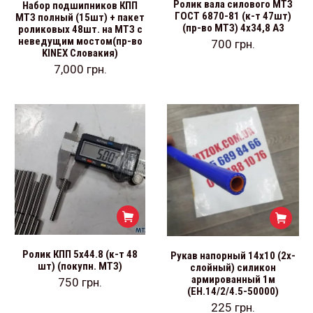
Ролик вала силового МТЗ
Набор подшипников КПП
ГОСТ 6870-81 (к-т 47шт)
МТЗ полный (15шт) + пакет
(пр-во МТЗ) 4х34,8 А3
роликовых 48шт. на МТЗ с
неведущим мостом(пр-во
700
грн.
KINEX Словакия)
7,000
грн.
Ролик КПП 5х44.8 (к-т 48
Рукав напорный 14х10 (2х-
шт) (покупн. МТЗ)
слойный) силикон
армированный 1м
750
грн.
(ЕН.14/2/4.5-50000)
225
грн.