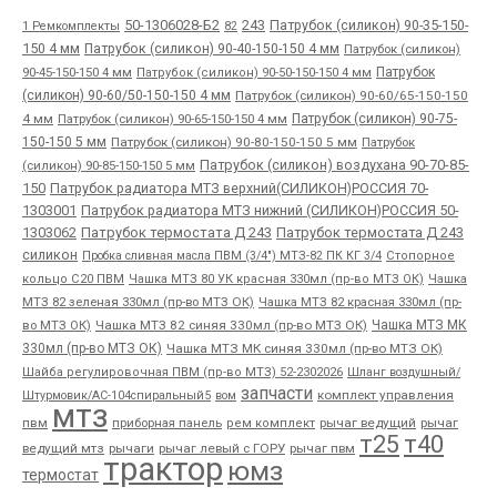
50-1306028-Б2
243
Патрубок (силикон) 90-35-150-
1 Ремкомплекты
82
150 4 мм
Патрубок (силикон) 90-40-150-150 4 мм
Патрубок (силикон)
90-45-150-150 4 мм
Патрубок
Патрубок (силикон) 90-50-150-150 4 мм
(силикон) 90-60/50-150-150 4 мм
Патрубок (силикон) 90-60/65-150-150
4 мм
Патрубок (силикон) 90-65-150-150 4 мм
Патрубок (силикон) 90-75-
150-150 5 мм
Патрубок (силикон) 90-80-150-150 5 мм
Патрубок
Патрубок (силикон) воздухана 90-70-85-
(силикон) 90-85-150-150 5 мм
150
Патрубок радиатора МТЗ верхний(СИЛИКОН)РОССИЯ 70-
1303001
Патрубок радиатора МТЗ нижний (СИЛИКОН)РОССИЯ 50-
1303062
Патрубок термостата Д 243
Патрубок термостата Д 243
силикон
Пробка сливная масла ПВМ (3/4") МТЗ-82 ПК КГ 3/4
Стопорное
Чашка
кольцо С20 ПВМ
Чашка МТЗ 80 УК красная 330мл (пр-во МТЗ ОК)
МТЗ 82 зеленая 330мл (пр-во МТЗ ОК)
Чашка МТЗ 82 красная 330мл (пр-
во МТЗ ОК)
Чашка МТЗ 82 синяя 330мл (пр-во МТЗ ОК)
Чашка МТЗ МК
330мл (пр-во МТЗ ОК)
Чашка МТЗ МК синяя 330мл (пр-во МТЗ ОК)
Шайба регулировочная ПВМ (пр-во МТЗ) 52-2302026
Шланг воздушный/
запчасти
комплект управления
Штурмовик/АС-104спиральный5
вом
мтз
пвм
приборная панель
рычаг ведущий
рычаг
рем комплект
т25
т40
ведущий мтз
рычаги
рычаг левый с ГОРУ
рычаг пвм
трактор
юмз
термостат