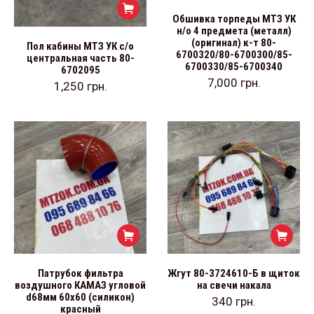
Обшивка торпеды МТЗ УК
н/о 4 предмета (металл)
(оригинал) к-т 80-
Пол кабины МТЗ УК с/о
6700320/80-6700300/85-
центральная часть 80-
6700330/85-6700340
6702095
7,000
грн.
1,250
грн.
Патрубок фильтра
Жгут 80-3724610-Б в щиток
воздушного КАМАЗ угловой
на свечи накала
d68мм 60х60 (силикон)
340
грн.
красный