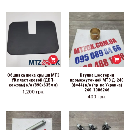
Обшивка люка крыши МТЗ
Втулка шестерни
УК пластиковой (ДВП-
промежуточной МТЗ Д-240
кожзам) н/о (890х635мм)
(ф=44) н/о (пр-во Украина)
240-1006246
1,200
грн.
400
грн.