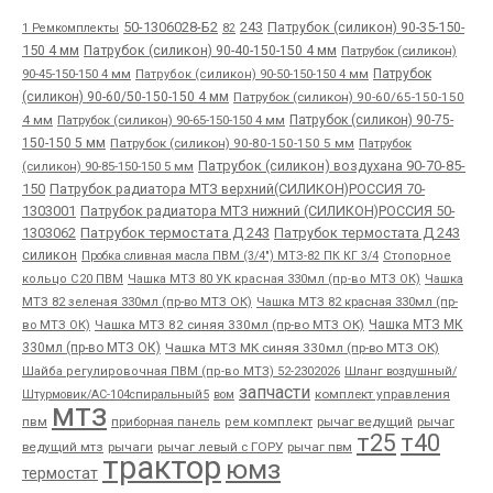
50-1306028-Б2
243
Патрубок (силикон) 90-35-150-
1 Ремкомплекты
82
150 4 мм
Патрубок (силикон) 90-40-150-150 4 мм
Патрубок (силикон)
90-45-150-150 4 мм
Патрубок
Патрубок (силикон) 90-50-150-150 4 мм
(силикон) 90-60/50-150-150 4 мм
Патрубок (силикон) 90-60/65-150-150
4 мм
Патрубок (силикон) 90-65-150-150 4 мм
Патрубок (силикон) 90-75-
150-150 5 мм
Патрубок (силикон) 90-80-150-150 5 мм
Патрубок
Патрубок (силикон) воздухана 90-70-85-
(силикон) 90-85-150-150 5 мм
150
Патрубок радиатора МТЗ верхний(СИЛИКОН)РОССИЯ 70-
1303001
Патрубок радиатора МТЗ нижний (СИЛИКОН)РОССИЯ 50-
1303062
Патрубок термостата Д 243
Патрубок термостата Д 243
силикон
Пробка сливная масла ПВМ (3/4") МТЗ-82 ПК КГ 3/4
Стопорное
Чашка
кольцо С20 ПВМ
Чашка МТЗ 80 УК красная 330мл (пр-во МТЗ ОК)
МТЗ 82 зеленая 330мл (пр-во МТЗ ОК)
Чашка МТЗ 82 красная 330мл (пр-
во МТЗ ОК)
Чашка МТЗ 82 синяя 330мл (пр-во МТЗ ОК)
Чашка МТЗ МК
330мл (пр-во МТЗ ОК)
Чашка МТЗ МК синяя 330мл (пр-во МТЗ ОК)
Шайба регулировочная ПВМ (пр-во МТЗ) 52-2302026
Шланг воздушный/
запчасти
комплект управления
Штурмовик/АС-104спиральный5
вом
мтз
пвм
приборная панель
рычаг ведущий
рычаг
рем комплект
т25
т40
ведущий мтз
рычаги
рычаг левый с ГОРУ
рычаг пвм
трактор
юмз
термостат